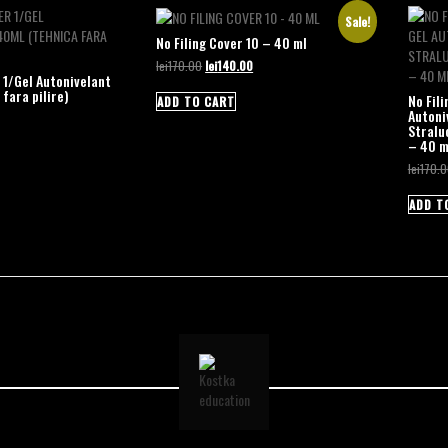
Sale!
No Filing Cover 10 – 40 ml
Original
Current
lei
170.00
lei
140.00
 1/Gel Autonivelant
price
price
fara pilire)
was:
is:
No Fil
ADD TO CART
Autoni
lei170.00.
lei140.00.
Straluc
– 40 m
lei
170.
ADD T