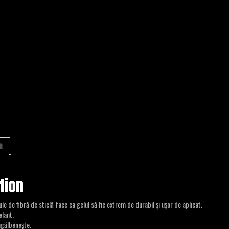
n
tion
le de fibră de sticlă face ca gelul să fie extrem de durabil și ușor de aplicat.
elant.
ngălbenește.