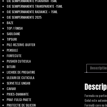
OJE SEMIPERMANENTE PITAHAYAH -15ML
OJE SEMIPERMANENTE TRANSPARENTE -15ML
OJE SEMIPERMANENTE RADIANCE – 15ML
OJE SEMIPERMANENTE 2025
BAZE
TOP / FINISH
SABLOANE
TIPSURI
PILE-REZERVE-BUFFER
PENSULE
FORFECUTE
PUSHER CUTICULA
BITURI
Descriptio
LICHIDE DE PREGATIRE
ULEIURI DE CUTICULA
SERVETELE UNGHII
Descrip
CAVIAR
PIXIES-DIAMANTE
Formula cu particu
PRAF-FULGI-PAIETE
Gelul este autoniv
PROTECTIE DE SILICON
Formulă care nu î