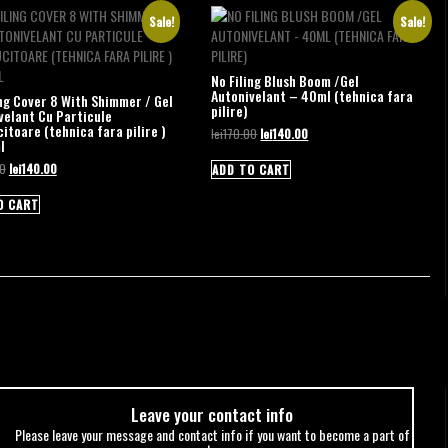
Sale!
Sale!
No Filing Blush Boom /Gel
Autonivelant – 40ml (tehnica fara
ing Cover 8 With Shimmer / Gel
pilire)
velant Cu Particule
itoare (tehnica fara pilire )
Original
Current
lei
170.00
lei
140.00
l
price
price
was:
is:
Original
Current
00
lei
140.00
ADD TO CART
lei170.00.
lei140.00.
price
price
was:
is:
O CART
lei170.00.
lei140.00.
Leave your сontact info
Please leave your message and contact info if you want to become a part of