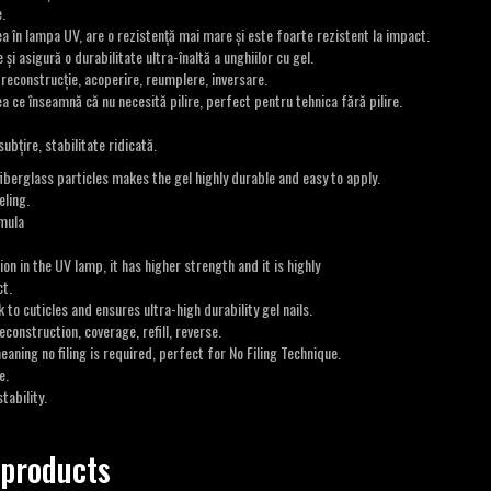
.
 în lampa UV, are o rezistență mai mare și este foarte rezistent la impact.
e și asigură o durabilitate ultra-înaltă a unghiilor cu gel.
n reconstrucție, acoperire, reumplere, inversare.
a ce înseamnă că nu necesită pilire, perfect pentru tehnica fără pilire.
subțire, stabilitate ridicată.
iberglass particles makes the gel highly durable and easy to apply.
eling.
mula
on in the UV lamp, it has higher strength and it is highly
t.
k to cuticles and ensures ultra-high durability gel nails.
econstruction, coverage, refill, reverse.
ning no filing is required, perfect for No Filing Technique.
e.
tability.
 products