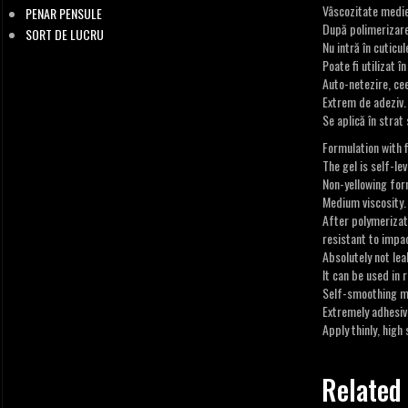
Vâscozitate medie
PENAR PENSULE
După polimerizarea
SORT DE LUCRU
Nu intră în cuticul
Poate fi utilizat î
Auto-netezire, cee
Extrem de adeziv.
Se aplică în strat 
Formulation with f
The gel is self-lev
Non-yellowing for
Medium viscosity.
After polymerizati
resistant to impac
Absolutely not lea
It can be used in r
Self-smoothing mea
Extremely adhesiv
Apply thinly, high s
Related