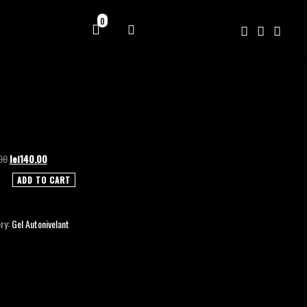
0
Original
Current
00
lei
140.00
price
price
ADD TO CART
was:
is:
lei170.00.
lei140.00.
ry:
Gel Autonivelant
ty