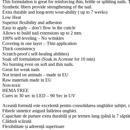
This formulation is great for reinforcing thin, brittle or splitting nails
Synthetic fibers provide strengthening of the nail.
Extra durable and long-term wear-ability ( up to 7 weeks)
Low Heat
Superior flexibility and adhesion
Easy to apply – don’t flow in the cuticle
Allows to build nail extensions up to 2 mm.
100% self-leveling – No wrinkles
Covering in one layer – Thin application
Thick consistency
Scratch-proof ( self-healing abilities)
Soak off formulation (Soak in Acetone for 10 min)
No burning even on soft and thin nails.
Great for weak nails
Not tested on animals – made in EU
Raw materials made in EU
Non-toxic
HEMA FREE
Cures in 30 sec in LED – 90 Sec in UV
Această formulă este excelentă pentru consolidarea unghiilor subțiri, 
Fibrele sintetice asigură întărirea unghiei.
Capacitate de purtare extra durabilă și pe termen lung (până la 7 săpt
Căldură scăzută
Flexibilitate și aderență superioare