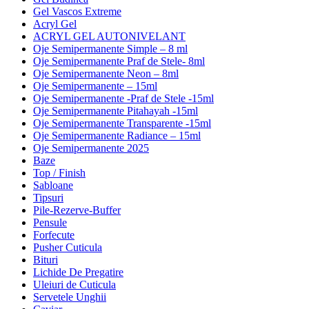
Gel Vascos Extreme
Acryl Gel
ACRYL GEL AUTONIVELANT
Oje Semipermanente Simple – 8 ml
Oje Semipermanente Praf de Stele- 8ml
Oje Semipermanente Neon – 8ml
Oje Semipermanente – 15ml
Oje Semipermanente -Praf de Stele -15ml
Oje Semipermanente Pitahayah -15ml
Oje Semipermanente Transparente -15ml
Oje Semipermanente Radiance – 15ml
Oje Semipermanente 2025
Baze
Top / Finish
Sabloane
Tipsuri
Pile-Rezerve-Buffer
Pensule
Forfecute
Pusher Cuticula
Bituri
Lichide De Pregatire
Uleiuri de Cuticula
Servetele Unghii