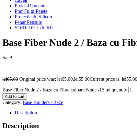
Caviar
Pixies-Diamante
Praf-Fulgi-Paiete
Protectie de Silicon
Penar Pensule
SORT DE LUCRU
Base Fiber Nude 2 / Baza cu Fib
Sale!
lei
65.00
Original price was: lei65.00.
lei
55.00
Current price is: lei55.00
Base Fiber Nude 2 / Baza cu Fibra culoare Nude -15 ml quantity
Add to cart
Category:
Base Builders / Baze
Description
Description