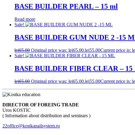
BASE BUILDER PEARL – 15 ml
Read more
Sale!
BASE BUILDER GUM NUDE 2 -15 
lei
65.00
Original price was: lei65.00.
lei
55.00
Current price is: l
Sale!
BASE BUILDER FIBER CLEAR – 15
lei
65.00
Original price was: lei65.00.
lei
55.00
Current price is: l
DIRECTOR OF FOREING TRADE
Uros KOSTIC
( Information about distribution and seminars )
22office@kostkanailsystem.ro