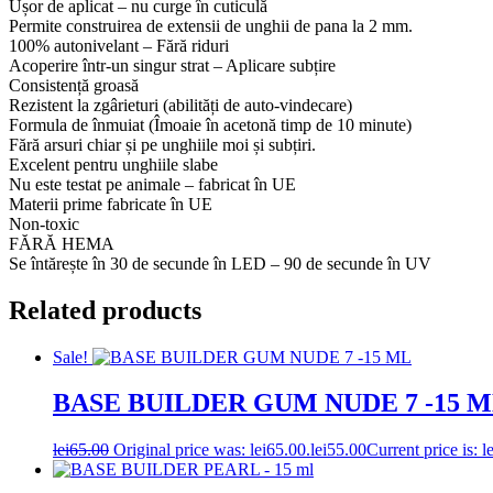
Ușor de aplicat – nu curge în cuticulă
Permite construirea de extensii de unghii de pana la 2 mm.
100% autonivelant – Fără riduri
Acoperire într-un singur strat – Aplicare subțire
Consistență groasă
Rezistent la zgârieturi (abilități de auto-vindecare)
Formula de înmuiat (Îmoaie în acetonă timp de 10 minute)
Fără arsuri chiar și pe unghiile moi și subțiri.
Excelent pentru unghiile slabe
Nu este testat pe animale – fabricat în UE
Materii prime fabricate în UE
Non-toxic
FĂRĂ HEMA
Se întărește în 30 de secunde în LED – 90 de secunde în UV
Related products
Sale!
BASE BUILDER GUM NUDE 7 -15 
lei
65.00
Original price was: lei65.00.
lei
55.00
Current price is: l